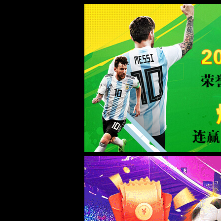
中国·99905银河下载(股份)有限公司
关于
原料药技术平台