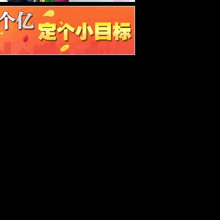
域经验
名博士和9名硕士学位持有者，为该平台带来了丰富的
标准，交付高质量的产品。