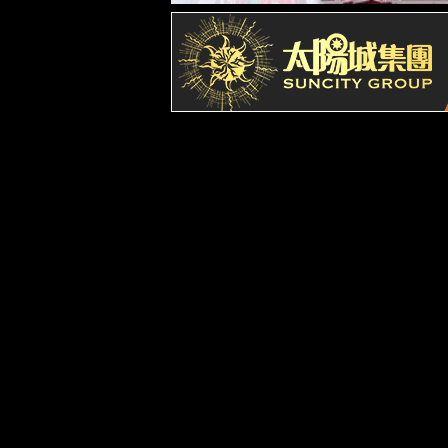
纯化和
团队
制备&纯化技术平台由有机合成、化学工程、肽分离
知识和专业技能。凭借他们的综合经验和技术专长，
服务
制备&纯化技术平台提供以下服务:
API、中间体和杂质的分离纯化(HPLC、SFC)