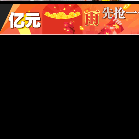
30
5
分离项目的经验
年该领
、手性分离和发酵产物分离等多个领域的科学家组成。团队中有1
该团队确保了纯化和分离项目的成功执行，同时遵循最高的行业