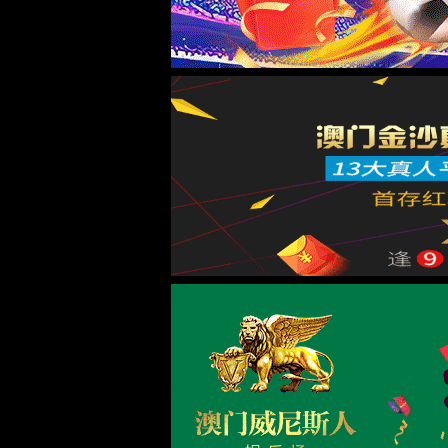
流体化学工程
合成生物学与酶
制备&纯化技术平台
99905银河下载的制备与纯化技术平台为活性药物成分
该平台拥有经验丰富的科学家团队，专门从事制备色
配备先进的设施和设备，该平台确保高效且可放大的