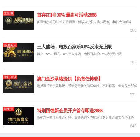
团 队
该技术平台负责人曾主持完成了2个FIC分子的NDA和1个
FIC分子的II期临床
团队海外科学家团队（6人）具有丰富卓越的药物化学理
论和实践经验
团队共有PhD12人，在药物化学领域的平均工作年限10
年以上
团队中具有硕士以上学历的人员占比超过40%
团队分析人员15人，在药物分析领域的平均工作年限8年
以上，经验丰富
服 务