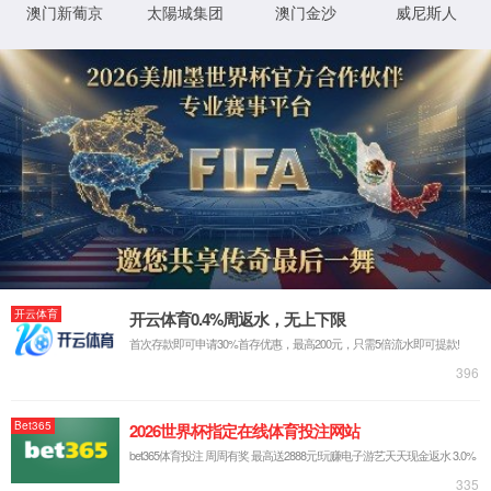
泛偶联技术平台为靶向蛋白质降解疗法的开发提供全面的
服务，包括PROteolysis TArgeting
Chimeras（PROTACs）。该平台拥有 80 多名专注于
PROTAC 的科学家和位于美国波士顿和中国横店的两个
化学服务团队，在整个 PROTAC 开发过程中提供专业服
务。从靶点验证、靶点生成、先导化合物优化到临床开
发，99905银河下载利用其集成的平行合成平台、广泛的
E3配体、连接子和POI结合剂中间体库，以及完备的分析
检测、分离纯化与ADME硬件设备，有效地推动PROTAC
项目向前发展。
+
+
80
40
550
%
专注于
博士/硕士学历
PROTAC中间
PROTAC的科学家
体用于筛选和合成