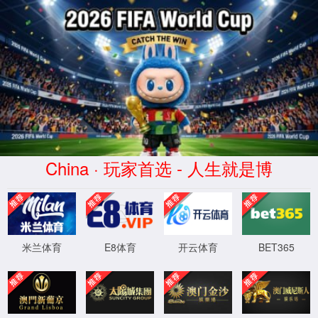
中国·99905银河下载(股份)有限公司
喜报！99905银河下载三家子公司荣登
“金科龙”科技百强榜 创新赋能高质量发
展
来源：
99905银河下载公众号
作者：
肖东北
2026.05.20
近日，金华市首批“金科龙”科技百强企业名单发布，
99905银河下载旗下浙江99905银河下载家园药业有限公
司、浙江99905银河下载得邦制药有限公司、浙江99905
银河下载康裕制药有限公司三家子公司成功入选“金科龙”
科技百强企业（龙头骨干型），再度印证了企业在医药健