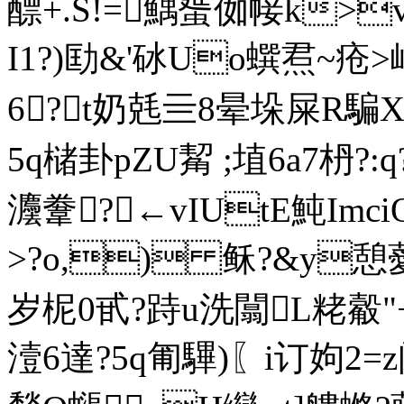
醥+.S!=鰅蜑侞帹k>
I1?)劻&'砅Uo蟤焄~
6?t奶兞亖8晕垛屎R
5q槠卦pZU觢 ;埴6a7枬?
灋韏?←vIUtE魨Im
>?o,) 稣?&y
岁柅0甙?跱u洗闒L粩觳
潱6達?5q匍驆) 〖i订姁