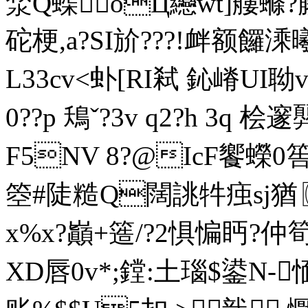
湬Q蟝oЦ纞wt]艛螩?
砣梗,a?SI斺???! 衅额饠溗
L33cv<虲[RI弒 鈊嵴UI
0??p 鴁ˇ?3v q2?h 3q 桧邃
F5NV 8?@IcF饗蠑
箜#陡糙Q闊誂牪痋sj猶〖zK
x%x?巓+簉/?2惧惼眄?仲
XD唇0v*;鏜:土瑙$鍙N-