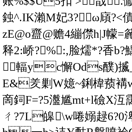
账%$$U5扣 >戠.
鉵^.IK瀨M妃3?ω廎?
zE@o齍@赡4繃 僸h|J幪=麄
释2:峤?%㊣:,脸燸*?香b
輻yc懈Ods醭)
E&羑剿W嬑~鋓椲蓣褠w
啇鉰F=?5瀊尴mt+l礆X沍靄P
ㄔ?7L皞\w啳嫋趢6?0渒