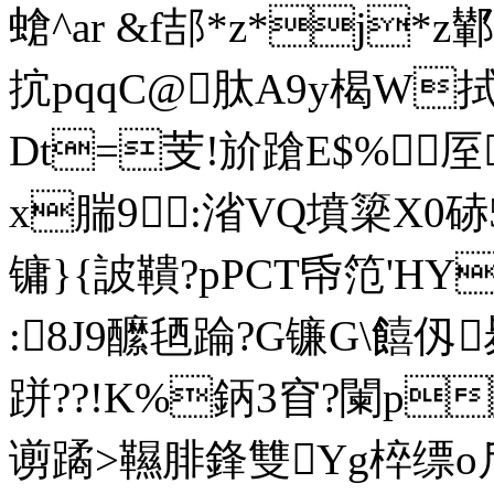
螥^ar &f郆*z*j
抭pqqC@肽A9y楬W
Dt=芰!斺蹌E$%厔
x腨9:渻VQ墳簗X0硳
镛}{詖鞼?pPCT帋笵'H
:8J9醿毢踚?G镰G\饎
跰??!K%鈵3窅?闌p
谫蹫>韅腓鋒雙Yg椊缥o斥