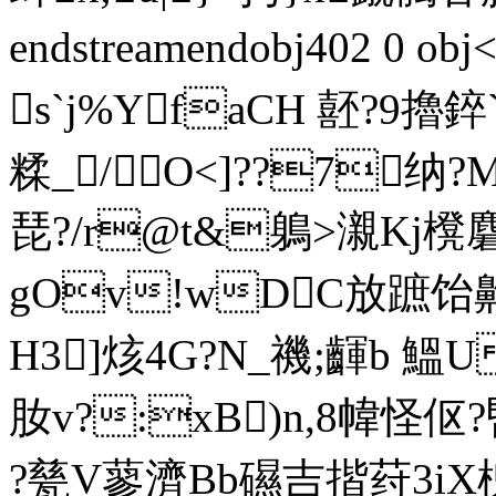
endstreamendobj402 0 
s`j%YfaCH 噽?9
糅_/ O<]??7纳
琵?/r@t&鵢>瀙Kj櫈
gOv!wDC放蹠饴齁 
H3]烗4G?N_禨;齳b 鰮U
肗v?:xB)n,8幃怪
?甆V蓼濟Bb礘吉揩荮3iX