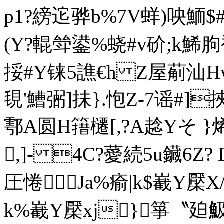
p1?縍迱骅b%7V蛘)咉鮞$#q
(Y?輥斚鍙%蛲#v砎;k鯑
挼#Y铼5譙€h Z屋葪汕Hw
覒'鰽弻]抺}.怉Z-7谣#]挾
鄠A圆H簎櫏[,? A趝Yそ 
,]- 4C?薆続 5u鑶6
圧惓Ja%瘉|k$嶻Y檿X/
k%嶻Y檿xj}箏〝廹魥