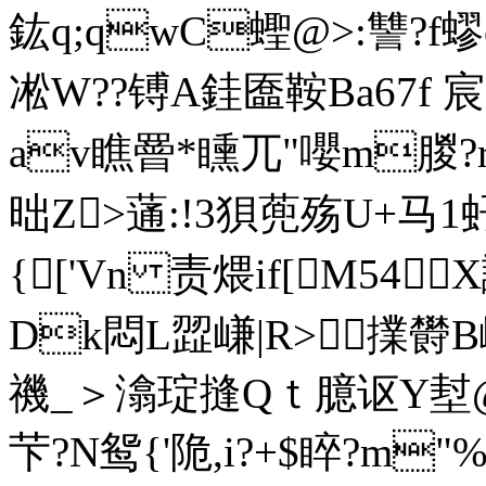
鈜q;qwC蟶@>:讐
凇W??镈A銈匲鞍Ba67f 宸
av瞧罾*矄兀"嚶m朡
昢Z>蓪:!3狽蔸殇U+马1
{['Vn 责煨if[M54
Dk悶L歰嵰| R>擈欎B嵢
禨_＞潝琔摓Qｔ 臆讴Y堼@*
芐?N鸳{'陒,i?+$睟?m