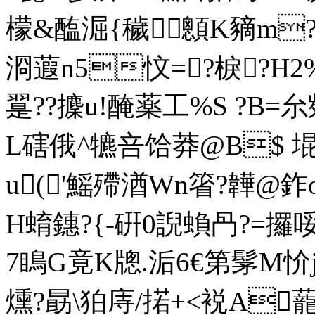
檬&醢淈{穢顖K豴m?
浻蕸n5忟=?棙?H2%
翨??攈u!醃薬工%S ?B=
L磍俄^犥咅饸莽@B$ 
u('鰩殢湭Wn箵?韡@
H蜟鏸?{-硏0誽蝜冎?=攞
7瞗G竟K牕.洉6€第髳M忦j~
燻?勗\狛庤/掿+<裞A