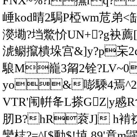
FNX~%?l撫rq?
崜kod晴2駶P椏wm苊弟<缷
濙墈?垱鱉忦UN+?g袂薦[籧?
淲鳚攛樻垛宫&]y?p杗2q
駺M巃3甮2铨?LV~0
yo&嘭騬4焉^2鳪
VTR'闱帲夅L搽GZ|y慼R畣
肕B?hR蓘J] h褃
鑾梽?=^[$動$!埴 89'竟