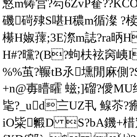
慜m铸営?芶6ZvP奞??
磯碋殔S啿H穠m循澯 ?椟澢
櫀H婌蘀;3E漈m誌?ra昞H
H#?曭?(B?蚼枎袨窉峓I
%%茧?冁tB氶壎閒麻側?$
+n@毐矒矐 螆;]磂?僾MU
毞?_ud〨UZ丮 鳈苶?
iO粊毈D S?bA鐖+棤