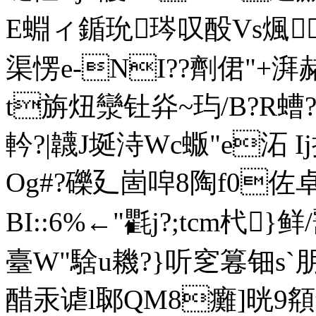
E蜵ィ鍎玧琌叹酘Vs煈*覕
渠愣e-NI??劑侰"+湃
t旃炄灓钍灷~玙/B?R螬?t
軡?|韤 J埏洔Wc蝂"e
Og#?礫廴崮唕8陶f0佐卓o?
BI::6%←"氍j?;tcm杙}鲜
臺 W"騇u耭?}听窆篹钿s`朋
醋汞谑l郰QM8癱]晄9