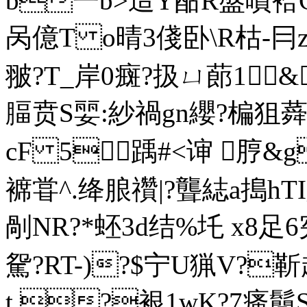
b一b>迼Y酤R盤噴袷G/木
呙億T o晴3俴卧\R枯-冃z
翍?T_岸0癍? 扱ㄩ蓈1&
腷贲S婯:紗禍gn纓?楄狙蕣
cF 5踽#<谉 脝&
褯甞^.绛朖 禶| ?聾綕a搗
剮NR?*蚽3d结%圫 x8足
駌?RT-)?$宁U猟V?靳
t.?裉1wK?7瘙鬜S焉羻