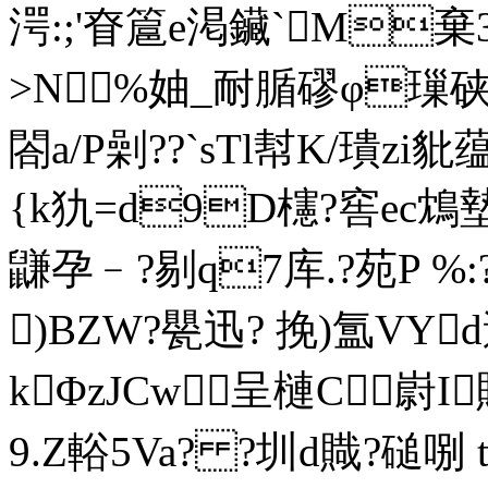
湂:;'眘簄e渇鑶ˋM棄3
>N%妯_耐腯磟φ璅
閤a/P劋??`sTl幇K/璝zi豼
{k犰=d9D櫶?窖ec鴆墊
鼸孕﹣?剔q7库.?苑P %:
)BZW?甖迅? 挽)氲VY
kΦzJCw呈槤C嶎
9.Z輍5Va? ?圳d賳?磓哵 