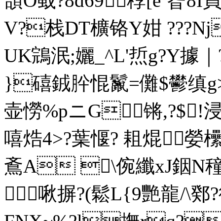
頜O蛓?8d69∶稕[ e˙昝
V?栈DT櫎铬Y姏 ???Nj
UK鵍泯;孋_^L'焎g?Y據｜
}礂銊肸惃鬣=儺$鬰缜g>
壶憦%pニG锵,?$
嘻焅4>?葉愝? 耝焜嫈
鴍A \倇纖xJ銦N穜
啾摒?(鬆L{9艷龍/\鄈