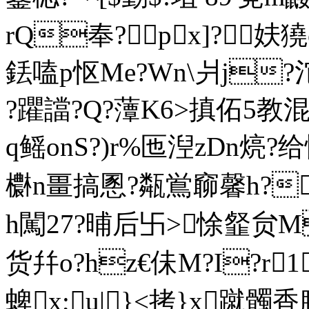
rQ奉?px]? 
銩嗑p怄Me?Wn\爿j?沱
?躣譡?Q?藫K6>搷佦5教
q鳐onS?)r%匜湼zDn煷?
欁n畺搞慁?甐鴬窷馨h?U
h闖27?晡后卐>悇韰贠M
货幷o?hz€佅M?I?r1
蜱x;u|}<拷}x蹴