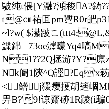
駊纯t偎[Y瀜?澒稄A?鋳??旌
t@㎝祐囬pm躛R0r皅p3
~l?w( $濝跛ㄈ(ttt4:@L,
鰈銟_ 73oe漄曚Yq4嗃М
N1??2Q拯游?Y?廪z蠢
Nk阍1陝^Q誙?q'x菞
<鳍j猨瘿挭胡簉崓M
畀B?'9!谅齋硛1R踜(