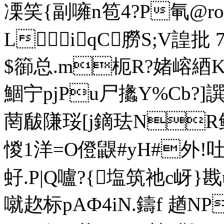
凓笑{副噰n笣4?P氠@ro
LiqC朥S;V諻
$篽总.m枙R?媎嵱綇K寽T
鯝宁pjPu尸攭 Y%Cb?]譔?
菵瞂隒珱[j鏑珐NR鲬^
惾1洋=O僜 鼳#yH#外!
虸.P|Q嚧?{塩筑祂c岈}戡
噈赼标pAФ4iN.鑄f 趥N