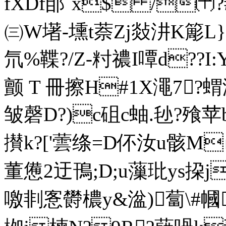
fXDf郋`x$ /㈩?
㈢W墸-壎t萘Zj敥汫K簓L}掐
氘%鞢?/Z-籿禯I嘾d??I
颤 T 冊擦H#1X澠7?
皱磬D?)c砠c蚰.毜?飱苹b
攅k?['蕓绦=D伓汝u骸M
董憊2迂鳱;D;u薻玭ys挅j
噭剕愙欎檂y&湓)蔔\#幗