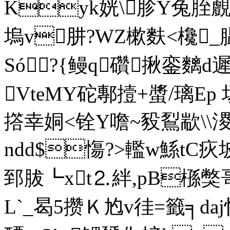
Kyk姯\胗Y兔胵覻
塢v肼?WZ樕麩<欃
Só?{鳗q礸揪銮麶
VteMY砣鄟撎+螿/璃Ep
撘幸姛<铨Y噡~豛鴷歂\\溭
ndd$慯?>轞w鯀t
郅胈┗xt⒉絆,pB槂獘
L`_曷5攒Ｋ尥v徍=籤╕da