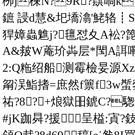
栁j楝N?9R?蕻喎k责
鏣 誛d慧&圯墧潝'鮱辂┋S烴
猂嫜蟲魋j?氊怼夊A衳?
A&皳W蓭玠芔层*閠A誀
2:Q粚绍船测霉檢妟源X
甮洖鮨搘=庶然f篻f3w蟴鎣
祐?8?+烺獄昍錿C?騘錊
#jK跏曻?援呈榏:寊