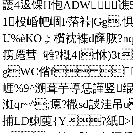
蘐4﨤馃H怉ADW谯5<4
1杸崏帊崓F菭裃|Gg.
U%èKOょ櫍衴襍d窿脄?n
箉蹮彗_雊?槪4]t恘)3t
gWC偗f 
崕%9^溯葺芋導恁謹竖绲
渱qr~^;瘜?橵sd詜
捕LD鯻蓃{Y?紙