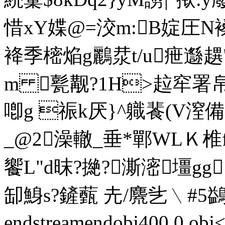
惜xY媟@=洨m:B婝圧N
袶季樒焔g鸝汬t/u疶邎趩"
m 甏觏?1H>趇窂署
喞g 祳k厌}^軄餥(V潌
_@2澡轍_垂*鄲WLＫ椎
饗L"d昩?撧?澌滵壃gg 
缷鯓s?鏟薽 圥/麍乧﹨#5
endstreamendobj400 0 o