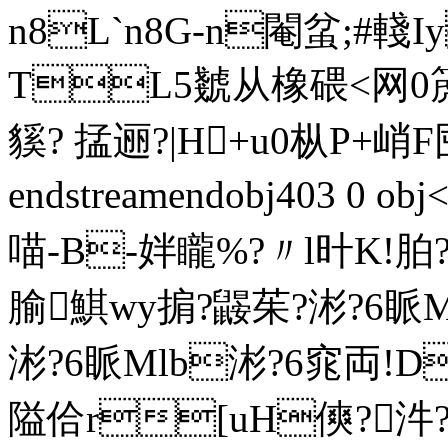
n8L`n8G-n閹蚠;#輚
TL5虦从橡碨<网0箎橖祯
貕? 掹逦?|H+u0枞P+
endstreamendobj403 0 o
喵- B-姅矓%?〃l旪K!胉?
腧鯕wy掮?鼹茱?涁?6眽M
涁?6眽Mlb涁?6窕両!D
隘佮r[uH傸?汼