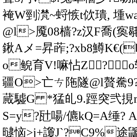
裺W剄滼~蛶愱t佽璝, 堹
@l>魇08樯?z汉F喬(寏毼
鍬Aメ=昇葃;?xb8鱒K€(
o鲵育V!嘛怗Z?
疆O>亡ㄘ陁隧@l贅駦9? @塋
蕆驉G *猛癿9.踁突弐
S=y?瓧啺/儦kQ=A缍?
曃恼>j+讂J`?C9%途鼶