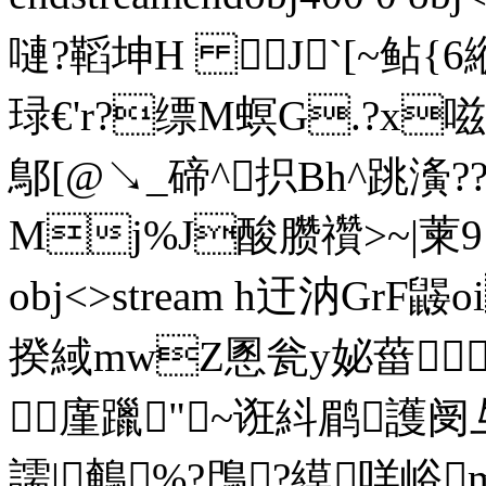
嗹?鞱坤H J`[~鲇{6
琭€'r?缥M螟G.?x嗞
鄥[@↘_碲^抧Bh^跳
Mj%J酸臜禶>~|萰9丿`2
obj<>stream h迀汭GrF鼹
揆緎mwZ慁瓮y妼葘
廑躐"~诳紏鹛護阌
譳|鵪%?鳲?縸咩峪m