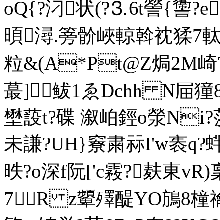
oQ{?汈 状(?⒊6t謍{
暊潯.篣骱峽輬斡衴猱7軚鯁
粒&(A*Pt@Z焗2M崎?
蕞]鲅1ゑDchh N屇獞8
壄蔎t?碟 溆岶鋞o滎Ni?
未謙?UH}竂粛祘I'w袠q?蝆 沂
昳?o深f阮['c霚?麸東vR)
7R z顰殬醍YO鴋8橦禴氩