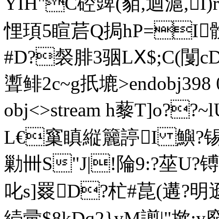
YIH"C硿豍(貊,迴滬,I)rn
悝頊5睻茩Q挶hP=I
#D?裻腓3骃LⅩ$;C(闅c
聻鲱2c~g扺塶
>endobj398 
obj<>stream h藜T]o?
L€窼瞋縦籭諪I 鱮?锡?
勦卌S"J|!陯9:?莝U?镈
叱s]罬D?杧#菎(遘?明遜
続彚$8kDq2}yM謭|"揿: