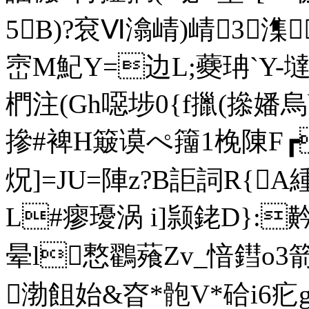
5B)?袞Ⅵ潝崝)崝3潗
崈M魢Y=边L;蘷珃`Y-墶A
椚注(Gh噁埗0{f擸(撡嬏烏
摻#裨H簸谟ぺ籒1梚陳F
炾]=JU=陣z?B詎詞R{A
L#瘳瓇涡 i]颕銠 D}:黅
晕l慗鸐薞Zv_愔鏏o3箭
渤飷始&昚*骲V*硆i6疕