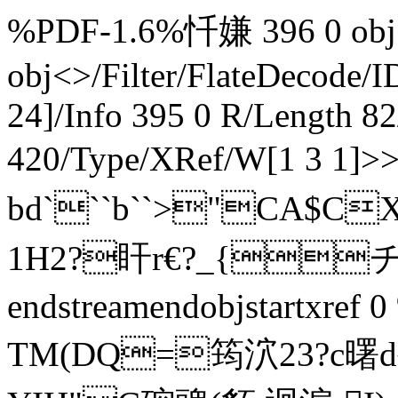
%PDF-1.6%忏嫌 396 0 obj<
obj<>/Filter/FlateDecode/I
24]/Info 395 0 R/Length 8
420/Type/XRef/W[1 3 1]>
bd```b``>"CA$C
1H2?盰r€?_{チ?
endstreamendobjstartxref
TM(DQ=筠泬23?c曙d