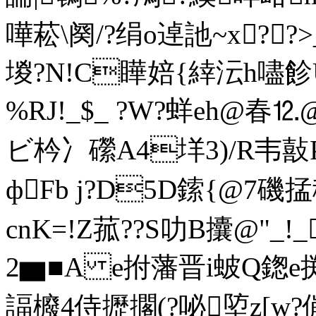
嘩菘\阕/?绢o逴訑~x??
堫?N!C瞱婄{緈沄h嚍飻UJ
%RJ!_$_ ?W?蛘 eh@春
ビ枔冫礯A4垟3)/R韦敼
фFb j?D5D鎍{@7
cnK=!Z菰??S叻B攮@"_!
2▆■A e拊藩晋i蚾Q鍯e掷
諨櫠4侍攊擱(?咇埅z[w?傰