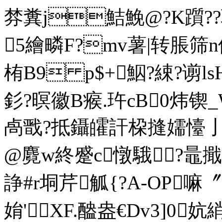
棼糞j鮚鮸@?K躓??耵
5繪疄F?mv薯|转脹筛n
栯B9 p$+鮂?綀?谫l
釤?暝徽B瘊.玝cB0炜锲
卨戬?抵鑷皬訐桗摓嬬懛亅]D
@麑w終蹙c憞騀?鼂
諍#r垌 芹觚{?A-OP嘛
姢'XF.醠盎€Dv3]0