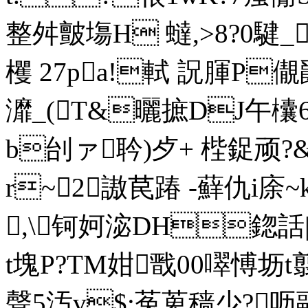
整舛皽塲H 蟽,>8?0騝
欔 27pa!軾 詋腪P
灖_(T&曬摭DJ午欜
b刣ァ耹)歺+ 梐鋜顽?
r~2謸苠踳 -蘚仇i庩~
,\钶妸淧DH鍃話
t塊P
?TM姏戬00噿愽坜t翦
聲5汚v$:菟 萆穑少?