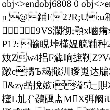
obj<>endobj6808 0 obj<>
n @鋪E2?R;U:u
9V$灁彻;顎x嚙痏x
P1?:'牏睍垰槿媪艈黼
奻Zw4捛F薢晌摭靭Z?Vc
蹾c擣Ъ朅擑汌瞹嵬达牑3
╊&zγ喦挩嫉i缢5辷賏Жd
櫁L劜{`鷃甅盀MX弭阚i